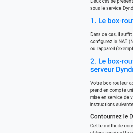
Deux cas se présent
sous le service Dyndn
1. Le box-r
Dans ce cas, il suff
configurez le NAT (N
ou l'appareil (exempl
2. Le box-r
serveur Dynd
Votre box-routeur ac
prend en compte uniq
mise en service de v
instructions suivante
Contournez le 
Cette méthode consi
utiliser aussi cett