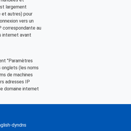
 est largement
e et autres) pour
onnexion vers un
IP correspondante au
s internet avant
ent "Paramètres
s onglets (les noms
noms de machines
urs adresses IP
de domaine internet
glish-dyndns