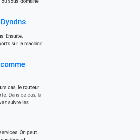
e ou sous-domaine
 Dyndns
s. Ensuite,
ports sur la machine
R comme
rs cas, le routeur
te. Dans ce cas, la
ez suivre les
services. On peut
demandées et