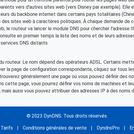
 parents vers d'autres sites web (vers Disney par exemple). Elle
uteurs du backbone internet dans certains pays totalitaires (Chin
s des sites web à caractères politiques. À chaque demande de c
eb, le routeur va lancer le module DNS pour chercher l'adresse 
onsulte en premier temps la liste des noms et de leurs adresse
s services DNS distants.
du routeur. Le nom dépend des opérateurs ADSL. Certains mett
ver la page de configuration correspondante, cliquez sur tous le
 trouverez généralement une page où vous pouvez définir des 
Dans cette page, vous pourrez définir vos noms de machines et le
.), mais aussi vous pouvez attribuer des adresses IP à des noms 
© 2023 DynDNS. Tous droits réservés.
Tarifs
|
Conditions générales de vente
|
DyndnsPro
|
En