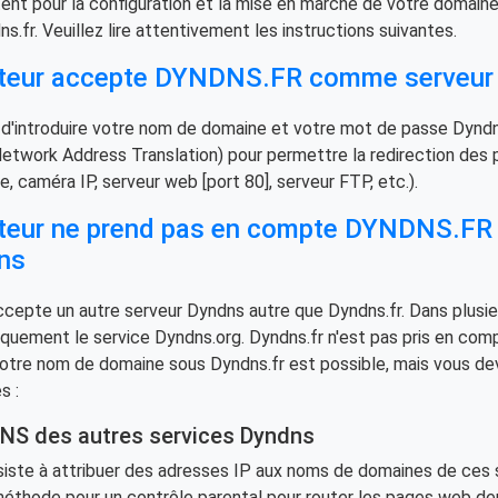
ent pour la configuration et la mise en marche de votre domain
s.fr. Veuillez lire attentivement les instructions suivantes.
outeur accepte DYNDNS.FR comme serveur
it d'introduire votre nom de domaine et votre mot de passe Dyndn
etwork Address Translation) pour permettre la redirection des 
e, caméra IP, serveur web [port 80], serveur FTP, etc.).
outeur ne prend pas en compte DYNDNS.F
ns
cepte un autre serveur Dyndns autre que Dyndns.fr. Dans plusieu
uement le service Dyndns.org. Dyndns.fr n'est pas pris en comp
otre nom de domaine sous Dyndns.fr est possible, mais vous dev
s :
DNS des autres services Dyndns
ste à attribuer des adresses IP aux noms de domaines de ces 
e méthode pour un contrôle parental pour router les pages web 